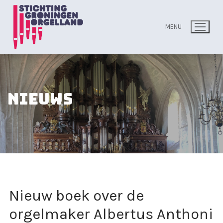
Ga
naar
MENU
de
inhoud
Nieuws
Nieuw boek over de
orgelmaker Albertus Anthoni