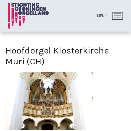
Ga
naar
MENU
de
inhoud
Hoofdorgel Klosterkirche
Muri (CH)